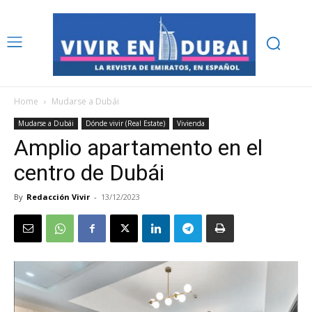
Home
Mudarse a Dubái
Mudarse a Dubái
Dónde vivir (Real Estate)
Vivienda
Amplio apartamento en el
centro de Dubái
By
Redacción Vivir
-
13/12/2023