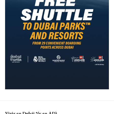
Vivir en Dubái *(y en AD)