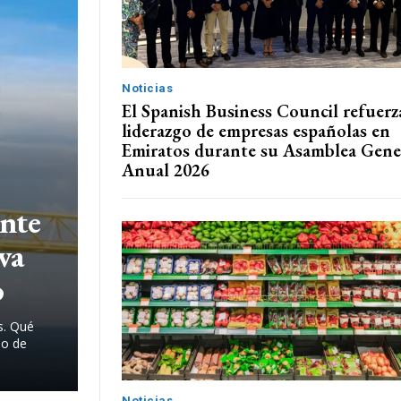
Noticias
El Spanish Business Council refuerza
liderazgo de empresas españolas en
Emiratos durante su Asamblea Gene
Anual 2026
nte
va
o
s. Qué
io de
Noticias