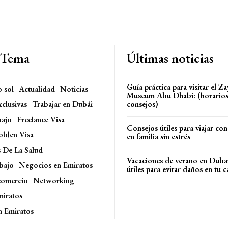
l Tema
Últimas noticias
Guía práctica para visitar el Z
o sol
Actualidad
Noticias
Museum Abu Dhabi: (horarios,
xclusivas
Trabajar en Dubái
consejos)
bajo
Freelance Visa
Consejos útiles para viajar con
olden Visa
en familia sin estrés
s De La Salud
Vacaciones de verano en Duba
bajo
Negocios en Emiratos
útiles para evitar daños en tu c
comercio
Networking
miratos
n Emiratos