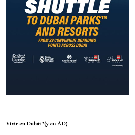
Vivir en Dubái *(y en AD)