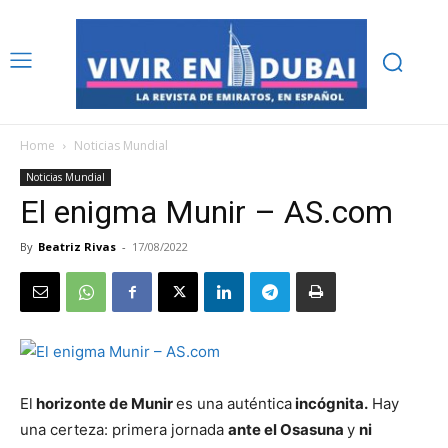
Home
Noticias Mundial
Noticias Mundial
El enigma Munir – AS.com
By
Beatriz Rivas
-
17/08/2022
El
horizonte de Munir
es una auténtica
incógnita.
Hay
una certeza: primera jornada
ante el Osasuna
y
ni