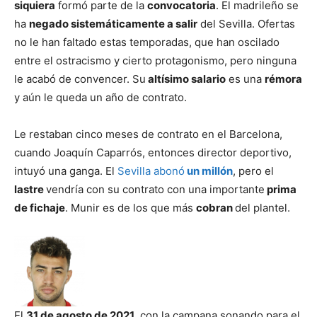
siquiera
formó parte de la
convocatoria
. El madrileño se
ha
negado sistemáticamente a salir
del Sevilla. Ofertas
no le han faltado estas temporadas, que han oscilado
entre el ostracismo y cierto protagonismo, pero ninguna
le acabó de convencer. Su
altísimo salario
es una
rémora
y aún le queda un año de contrato.
Le restaban cinco meses de contrato en el Barcelona,
cuando Joaquín Caparrós, entonces director deportivo,
intuyó una ganga. El
Sevilla abonó
un millón
, pero el
lastre
vendría con su contrato con una importante
prima
de fichaje
. Munir es de los que más
cobran
del plantel.
El
31 de agosto de 2021,
con la campana sonando para el