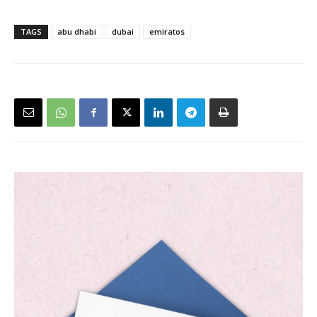
TAGS
abu dhabi
dubai
emiratos