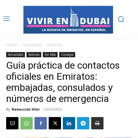
Home
Actualidad
Noticias
Actualidad
Noticias
Ver Más
Consejos
Guía práctica de contactos
oficiales en Emiratos:
embajadas, consulados y
números de emergencia
By
Redacción Vivir
-
02/03/2026