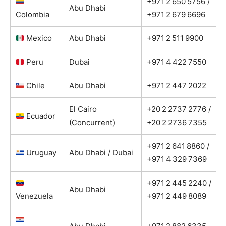
+971 2 650 5756 /
Abu Dhabi
Colombia
+971 2 679 6696
Mexico
Abu Dhabi
+971 2 511 9900
Peru
Dubai
+971 4 422 7550
Chile
Abu Dhabi
+971 2 447 2022
El Cairo
+20 2 2737 2776 /
Ecuador
(Concurrent)
+20 2 2736 7355
+971 2 641 8860 /
Uruguay
Abu Dhabi / Dubai
+971 4 329 7369
+971 2 445 2240 /
Abu Dhabi
Venezuela
+971 2 449 8089