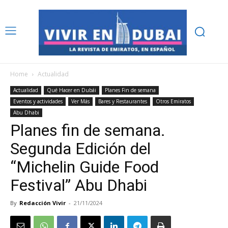
Home
Actualidad
Actualidad
Qué Hacer en Dubái
Planes Fin de semana
Eventos y actividades
Ver Más
Bares y Restaurantes
Otros Emiratos
Abu Dhabi
Planes fin de semana.
Segunda Edición del
“Michelin Guide Food
Festival” Abu Dhabi
By
Redacción Vivir
-
21/11/2024