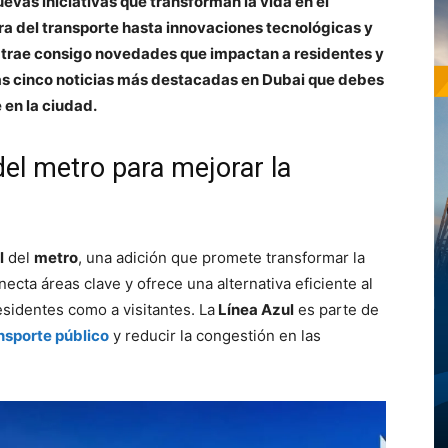
vas iniciativas que transforman la vida en el
ra del transporte hasta innovaciones tecnológicas y
 trae consigo novedades que impactan a residentes y
las cinco noticias más destacadas en Dubai que debes
 en la ciudad.
del metro para mejorar la
l
del
metro
, una adición que promete transformar la
necta áreas clave y ofrece una alternativa eficiente al
residentes como a visitantes. La
Línea Azul
es parte de
nsporte público
y reducir la congestión en las