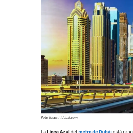
Foto focus.hidubai.com
La
Línea Azul
del
metro de Dubái
está prog