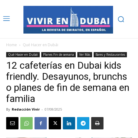
Home
Qué Hacer en Dubái
Qué Hacer en Dubái
Planes Fin de semana
Ver Más
Bares y Restaurantes
12 cafeterías en Dubai kids
friendly. Desayunos, brunchs
o planes de fin de semana en
familia
By
Redacción Vivir
-
07/08/2025