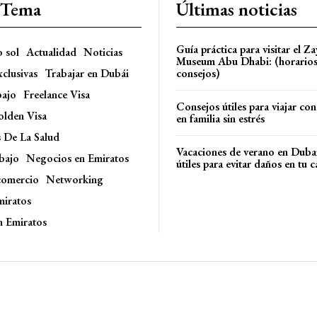
l Tema
Últimas noticias
Guía práctica para visitar el Z
o sol
Actualidad
Noticias
Museum Abu Dhabi: (horarios,
xclusivas
Trabajar en Dubái
consejos)
bajo
Freelance Visa
Consejos útiles para viajar con
olden Visa
en familia sin estrés
s De La Salud
Vacaciones de verano en Duba
bajo
Negocios en Emiratos
útiles para evitar daños en tu c
comercio
Networking
miratos
n Emiratos