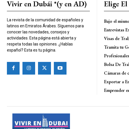
Vivir en Dubái *(y en AD)
Elige E
La revista de la comunidad de españoles y
Bajo el mism
latinos en Emiratos Árabes. Síguenos para
Entrevistas E
conocer las novedades, consejos y
Visas de Tra
actividades. Esta página está abierta y
respeta todas las opiniones. ¿Hablas
Tramita tu G
español? Esta es tu página.
Profesionale
Bolsa De Tra
Cámaras de 
Exportar a E
Emprender e