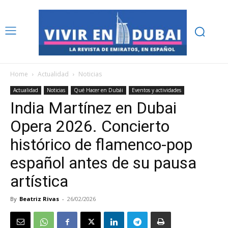
Home
Actualidad
Noticias
Actualidad
Noticias
Qué Hacer en Dubái
Eventos y actividades
India Martínez en Dubai
Opera 2026. Concierto
histórico de flamenco-pop
español antes de su pausa
artística
By
Beatriz Rivas
-
26/02/2026