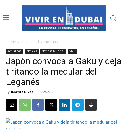
Home
Actualidad
Noticias
Actualidad
Noticias
Noticias Mundial
Vivir
Japón convoca a Gaku y deja
tiritando la medular del
Leganés
By
Beatriz Rivas
-
15/09/2022