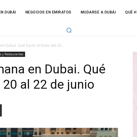
N DUBÁI
NEGOCIOS EN EMIRATOS
MUDARSE A DUBÁI
QUÉ H
en Dubai. Qué hacer el finde del 20...
s y Restaurantes
mana en Dubai. Qué
 20 al 22 de junio