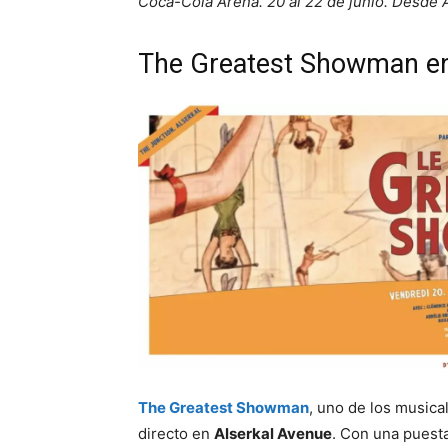
Coca-Cola Arena. 20 al 22 de junio. Desde 
The Greatest Showman en
The Greatest Showman
, uno de los musica
directo en
Alserkal Avenue
. Con una puest