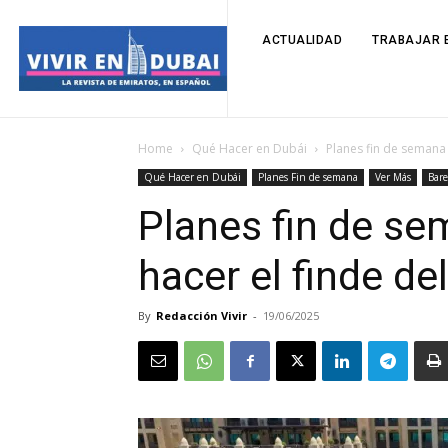
ACTUALIDAD
TRABAJAR E
Home
Qué Hacer en Dubái
Planes fin de semana 
Qué Hacer en Dubái
Planes Fin de semana
Ver Más
Bare
Planes fin de se
hacer el finde del
By
Redacción Vivir
-
19/06/2025