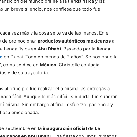
nsición del mundo online a la tienda física y las
as un breve silencio, nos confiesa que todo fue
n cada vez más y la cosa se te va de las manos. En el
sé de promocionar
productos auténticos mexicanos
a
a tienda física en
Abu Dhabi
. Pasando por la tienda
ge
en Dubai. Todo en menos de 2 años”. Se nos pone la
a”, como se dice en
México
. Christelle contagia
os y de su trayectoria.
al principio fue realizar ella misma las entregas a
 nada fácil. Aunque lo más difícil, sin duda, fue superar
í misma. Sin embargo al final, esfuerzo, paciencia y
fiesa emocionada.
de septiembre en la
inauguración oficial
de
La
exicanos en Abu Dhabi
. Una fiesta con unos invitados