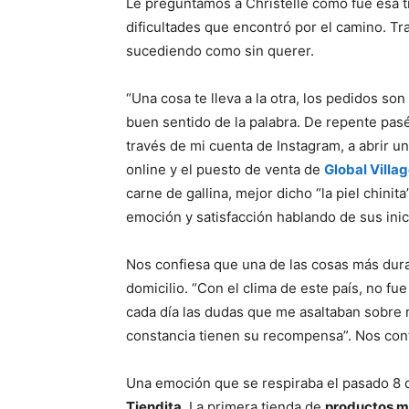
Le preguntamos a Christelle cómo fue esa tra
dificultades que encontró por el camino. Tr
sucediendo como sin querer.
“Una cosa te lleva a la otra, los pedidos so
buen sentido de la palabra. De repente pa
través de mi cuenta de Instagram, a abrir un
online y el puesto de venta de
Global Villa
carne de gallina, mejor dicho “la piel chinit
emoción y satisfacción hablando de sus inici
Nos confiesa que una de las cosas más duras 
domicilio. “Con el clima de este país, no fue
cada día las dudas que me asaltaban sobre m
constancia tienen su recompensa”. Nos con
Una emoción que se respiraba el pasado 8 
Tiendita
. La primera tienda de
productos m