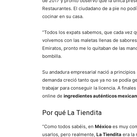
de 2017 y pronto observó que la única pres
Restaurantes. El ciudadano de a pie no po
cocinar en su casa.
“Todos los expats sabemos, que cada vez q
volvemos con las maletas llenas de sabores
Emiratos, pronto me lo quitaban de las mano
bombilla.
Su andadura empresarial nació a principios
demanda creció tanto que ya no se podía ge
trabajar para conseguir la licencia. A final
online de
ingredientes auténticos mexica
Por qué La Tiendita
“Como todos sabéis, en
México
es muy com
usarlos, pero realmente,
La Tiendita
era la 