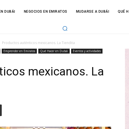
N DUBÁI
NEGOCIOS EN EMIRATOS
MUDARSE A DUBÁI
QUÉ H
Productos auténticos mexicanos. La Tiendita
Emprender en Emiratos
Qué Hacer en Dubái
Eventos y actividades
ticos mexicanos. La