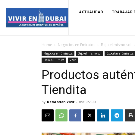
ACTUALIDAD
TRABAJAR E
Home
Negocios en Emiratos
Bajo el mismo sol
Negocios en Emiratos
Bajo el mismo sol
Exportar a Emiratos
Ocio & Cultura
Vivir
Productos autén
Tiendita
By
Redacción Vivir
-
05/10/2023