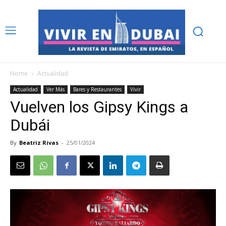
Home
Actualidad
Actualidad
Ver Más
Bares y Restaurantes
Vivir
Vuelven los Gipsy Kings a
Dubái
By
Beatriz Rivas
-
25/01/2024