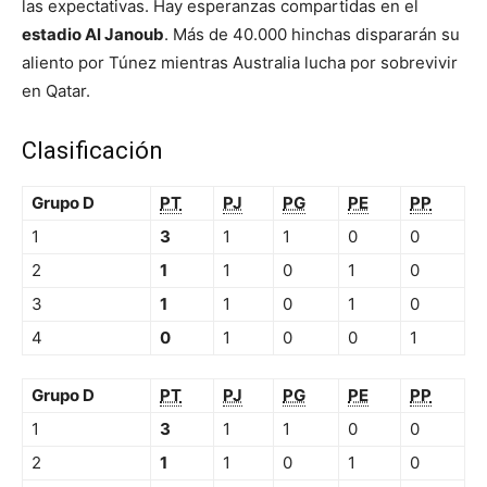
las expectativas. Hay esperanzas compartidas en el
estadio Al Janoub
. Más de 40.000 hinchas dispararán su
aliento por Túnez mientras Australia lucha por sobrevivir
en Qatar.
Clasificación
Grupo D
PT
PJ
PG
PE
PP
1
3
1
1
0
0
2
1
1
0
1
0
3
1
1
0
1
0
4
0
1
0
0
1
Grupo D
PT
PJ
PG
PE
PP
1
3
1
1
0
0
2
1
1
0
1
0