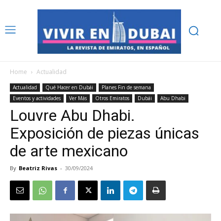
Home
Actualidad
Actualidad
Qué Hacer en Dubái
Planes Fin de semana
Eventos y actividades
Ver Más
Otros Emiratos
Dubái
Abu Dhabi
Louvre Abu Dhabi.
Exposición de piezas únicas
de arte mexicano
By
Beatriz Rivas
-
30/09/2024