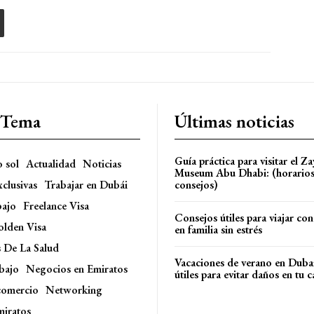
l Tema
Últimas noticias
Guía práctica para visitar el Z
o sol
Actualidad
Noticias
Museum Abu Dhabi: (horarios,
xclusivas
Trabajar en Dubái
consejos)
bajo
Freelance Visa
Consejos útiles para viajar con
olden Visa
en familia sin estrés
s De La Salud
Vacaciones de verano en Duba
bajo
Negocios en Emiratos
útiles para evitar daños en tu c
comercio
Networking
miratos