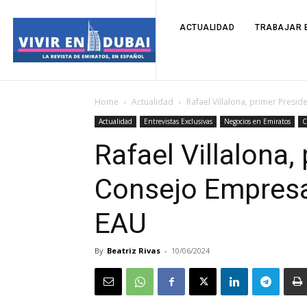
ACTUALIDAD
TRABAJAR E
Home
Actualidad
Rafael Villalona, primer Presi
Actualidad
Entrevistas Exclusivas
Negocios en Emiratos
C
Rafael Villalona,
Consejo Empresa
EAU
By
Beatriz Rivas
-
10/06/2024