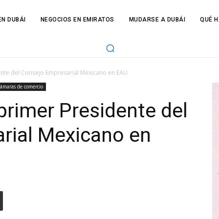
N DUBÁI
NEGOCIOS EN EMIRATOS
MUDARSE A DUBÁI
QUÉ H
dente del Consejo Empresarial Mexicano en EAU
ámaras de comercio
 primer Presidente del
rial Mexicano en